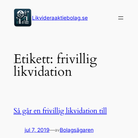
Hoppa
till
Likvideraaktiebolag.se
innehåll
Etikett:
frivillig
likvidation
Så går en frivillig likvidation till
jul 7, 2019
—
Bolagsägaren
av