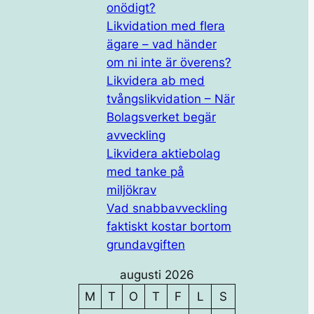
onödigt?
Likvidation med flera
ägare – vad händer
om ni inte är överens?
Likvidera ab med
tvångslikvidation – När
Bolagsverket begär
avveckling
Likvidera aktiebolag
med tanke på
miljökrav
Vad snabbavveckling
faktiskt kostar bortom
grundavgiften
augusti 2026
M
T
O
T
F
L
S