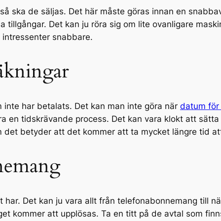
 så ska de säljas. Det här måste göras innan en snabbav
lja tillgångar. Det kan ju röra sig om lite ovanligare mas
å intressenter snabbare.
räkningar
om inte har betalats. Det kan man inte göra när
datum för 
ra en tidskrävande process. Det kan vara klokt att sätta
m det betyder att det kommer att ta mycket längre tid at
nnemang
r. Det kan ju vara allt från telefonabonnemang till näs
olaget kommer att upplösas. Ta en titt på de avtal som finns