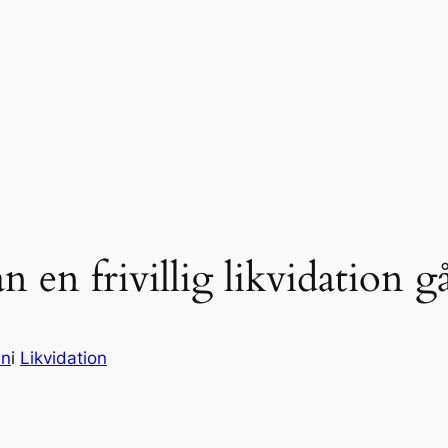
n en frivillig likvidation 
en
i
Likvidation