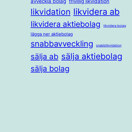
avveckla bolag
frivillig likvidation
likvidera ab
likvidation
likvidera aktiebolag
likvidera bolag
lägga ner aktiebolag
snabbavveckling
snabblikvidation
sälja aktiebolag
sälja ab
sälja bolag