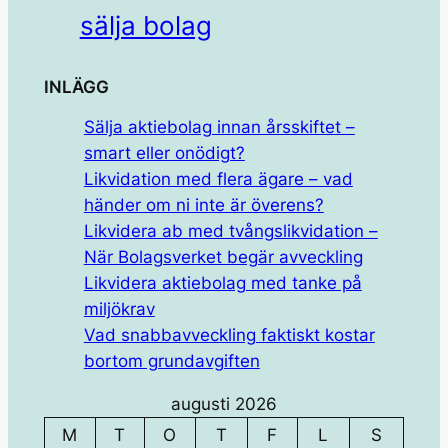
sälja bolag
INLÄGG
Sälja aktiebolag innan årsskiftet –
smart eller onödigt?
Likvidation med flera ägare – vad
händer om ni inte är överens?
Likvidera ab med tvångslikvidation –
När Bolagsverket begär avveckling
Likvidera aktiebolag med tanke på
miljökrav
Vad snabbavveckling faktiskt kostar
bortom grundavgiften
augusti 2026
M
T
O
T
F
L
S