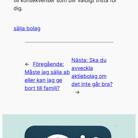
till konsekvenser som blir väldigt trista för
dig.
sälja bolag
Nästa:
Ska du
←
Föregående:
avveckla
Måste jag sälja ab
aktiebolag om
eller kan jag ge
det inte går bra?
bort till familj?
→