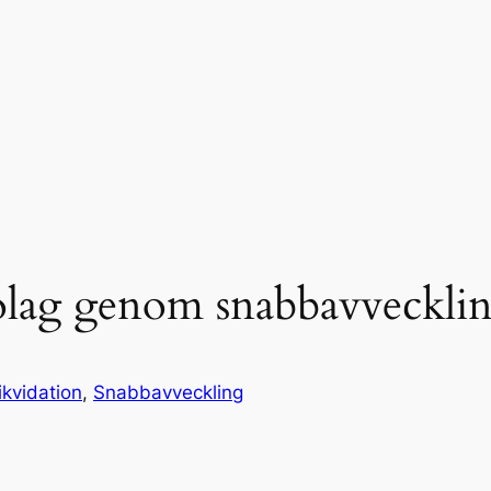
bolag genom snabbavveckli
ikvidation
, 
Snabbavveckling