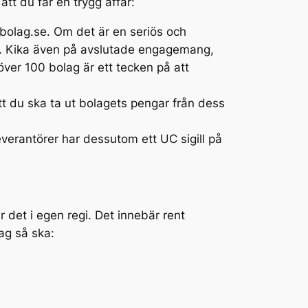
att du får en trygg affär:
abolag.se. Om det är en seriös och
or. Kika även på avslutade engagemang,
i över 100 bolag är ett tecken på att
tt du ska ta ut bolagets pengar från dess
everantörer har dessutom ett UC sigill på
r det i egen regi. Det innebär rent
ag så ska: