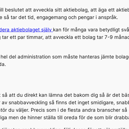
ill beslutet att avveckla sitt aktiebolag, att äga ett akti
de så tar det tid, engagemang och pengar i anspråk.
idera aktiebolaget själv
kan för många vara betydligt svår
olag tar ett par timmar, att avveckla ett bolag tar 7-9 mån
hel del administration som måste hanteras jämte bolaget
da.
t så att du direkt kan lämna det bakom dig så är det bä
ör av snabbavveckling så finns det inget smidigare, snab
ör du väljer. Precis som i de flesta andra branscher så
iga men de hinner ställa till oreda för de som blir drab