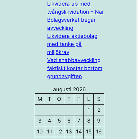
Likvidera ab med
tvångslikvidation – När
Bolagsverket begär
avveckling
Likvidera aktiebolag
med tanke på
miljökrav
Vad snabbavveckling
faktiskt kostar bortom
grundavgiften
augusti 2026
M
T
O
T
F
L
S
1
2
3
4
5
6
7
8
9
10
11
12
13
14
15
16