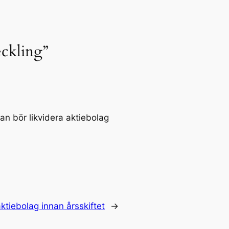
eckling”
man bör likvidera aktiebolag
ktiebolag innan årsskiftet
→