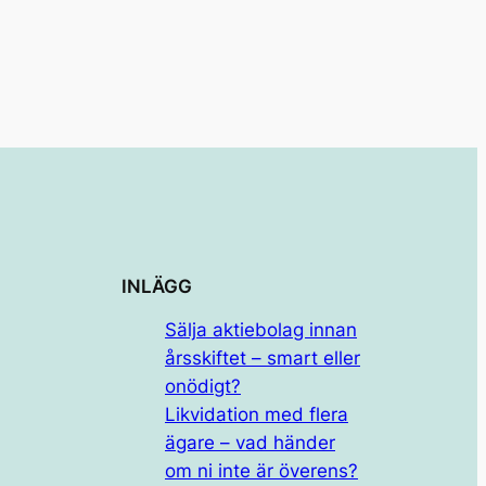
INLÄGG
Sälja aktiebolag innan
årsskiftet – smart eller
onödigt?
Likvidation med flera
ägare – vad händer
om ni inte är överens?