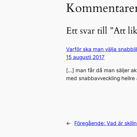
Kommentare
Ett svar till ”Att
Varför ska man välja snabbli
15 augusti 2017
[…] man får då man säljer akt
med snabbavveckling hellre ä
←
Föregående:
Vad är skill