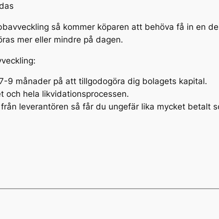
edas
avveckling så kommer köparen att behöva få in en del m
öras mer eller mindre på dagen.
veckling:
a 7-9 månader på att tillgodogöra dig bolagets kapital.
et och hela likvidationsprocessen.
från leverantören så får du ungefär lika mycket betalt s