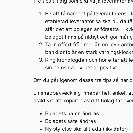
Tre tips till dig som ska välja leverantör a
Be att få namnet på leverantörens li
etablerad leverantör så ska du då f
står det att bolagen är försatta i likv
bolaget finns på riktigt och gör mång
Ta in offert från mer än en leverant
bankkonto är en stark varningsklocka 
Ring kronofogden och hör efter att le
sin hemsida – vilket är positivt.
Om du går igenom dessa tre tips så har d
En snabbavveckling innebär helt enkelt att 
praktiskt att köparen av ditt bolag tar öv
Bolagets namn ändras
Bolagets säte ändras
Ny styrelse ska tillträda (likvidator)