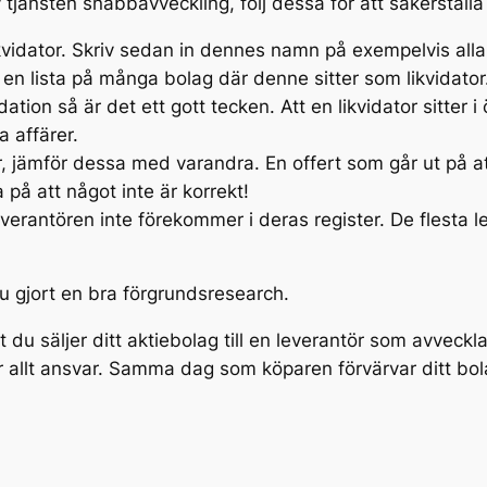
v tjänsten snabbavveckling, följ dessa för att säkerställa 
kvidator. Skriv sedan in dennes namn på exempelvis all
å en lista på många bolag där denne sitter som likvidat
idation så är det ett gott tecken. Att en likvidator sitter 
a affärer.
ör, jämför dessa med varandra. En offert som går ut på a
på att något inte är korrekt!
verantören inte förekommer i deras register. De flesta l
u gjort en bra förgrundsresearch.
du säljer ditt aktiebolag till en leverantör som avveckla
er allt ansvar. Samma dag som köparen förvärvar ditt bol