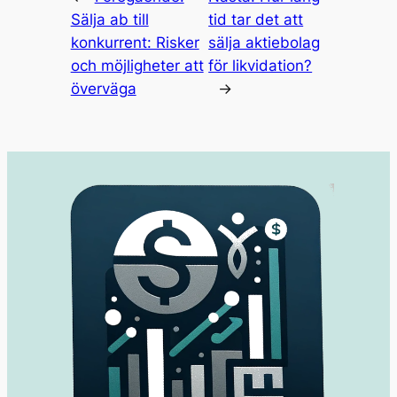
Sälja ab till
tid tar det att
konkurrent: Risker
sälja aktiebolag
och möjligheter att
för likvidation?
överväga
→