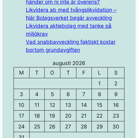
händer om ni inte är överens?
Likvidera ab med tvångslikvidation –
När Bolagsverket begär avveckling
Likvidera aktiebolag med tanke på
miljökrav
Vad snabbavveckling faktiskt kostar
bortom grundavgiften
augusti 2026
M
T
O
T
F
L
S
1
2
3
4
5
6
7
8
9
10
11
12
13
14
15
16
17
18
19
20
21
22
23
24
25
26
27
28
29
30
31