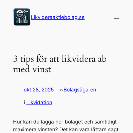
Hoppa
till
Likvideraaktiebolag.se
innehåll
3 tips för att likvidera ab
med vinst
okt 28, 2025
—
Bolagsägaren
av
i
Likvidation
Hur kan du lägga ner bolaget och samtidigt
maximera vinsten? Det kan vara lättare sagt