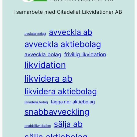
I samarbete med Citadellet Likvidationer AB
avveckla ab
avsluta bolag
avveckla aktiebolag
avveckla bolag
frivillig likvidation
likvidation
likvidera ab
likvidera aktiebolag
lägga ner aktiebolag
likvidera bolag
snabbavveckling
sälja ab
snabblikvidation
sälja aktiebolag