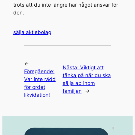
trots att du inte längre har något ansvar för
den.
sälja aktiebolag
←
Nästa:
Viktigt att
Föregående:
tänka på när du ska
Var inte rädd
sälja ab inom
för ordet
familjen
→
likvidation!