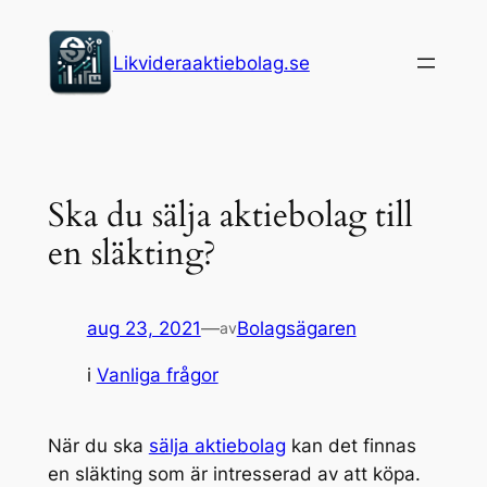
Hoppa
till
Likvideraaktiebolag.se
innehåll
Ska du sälja aktiebolag till
en släkting?
aug 23, 2021
—
Bolagsägaren
av
i
Vanliga frågor
När du ska
sälja aktiebolag
kan det finnas
en släkting som är intresserad av att köpa.