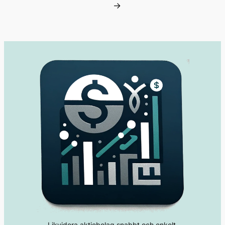
→
Likvidera aktiebolag snabbt och enkelt.