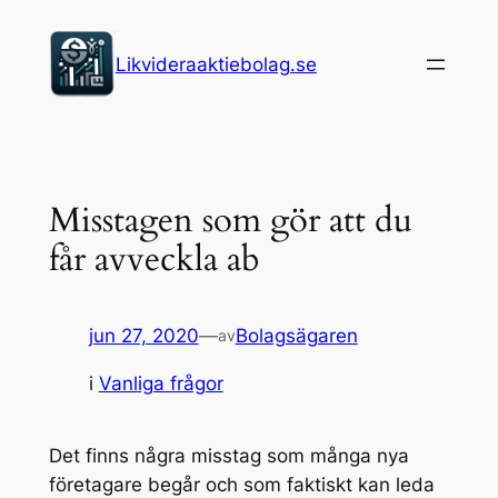
Hoppa
till
Likvideraaktiebolag.se
innehåll
Misstagen som gör att du
får avveckla ab
jun 27, 2020
—
Bolagsägaren
av
i
Vanliga frågor
Det finns några misstag som många nya
företagare begår och som faktiskt kan leda