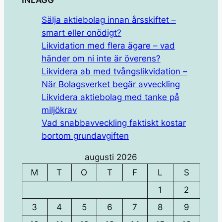
INLÄGG
Sälja aktiebolag innan årsskiftet –
smart eller onödigt?
Likvidation med flera ägare – vad
händer om ni inte är överens?
Likvidera ab med tvångslikvidation –
När Bolagsverket begär avveckling
Likvidera aktiebolag med tanke på
miljökrav
Vad snabbavveckling faktiskt kostar
bortom grundavgiften
augusti 2026
M
T
O
T
F
L
S
1
2
3
4
5
6
7
8
9