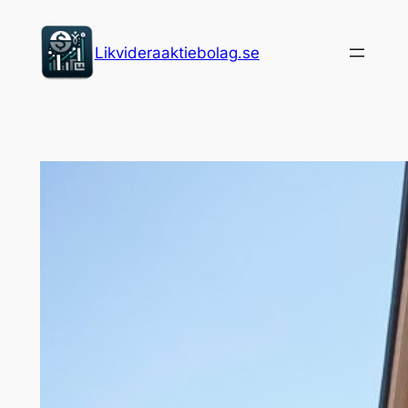
Hoppa
till
Likvideraaktiebolag.se
innehåll