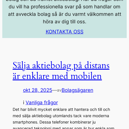
du vill ha professionella svar på som handlar om
att avveckla bolag så är du varmt välkommen att
höra av dig till oss.
KONTAKTA OSS
Sälja aktiebolag på distans
är enklare med mobilen
okt 28, 2025
—
Bolagsägaren
av
i
Vanliga frågor
Det har blivit mycket enklare att hantera och till och
med sälja aktiebolag utomlands tack vare moderna
smartphones. Dessa telefoner kombinerar ju
avancerad teknologi med appar som är hur enkla som